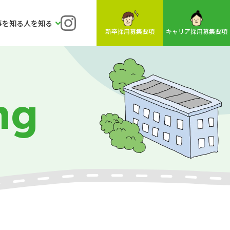
事を知る
人を知る
新しいウィンドウで開きます
キャリア採用募集要項
新卒採用募集要項
ng