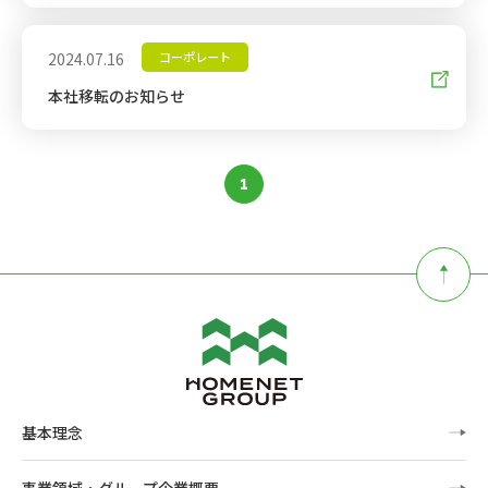
2024.07.16
コーポレート
新しいWindowで開きます
本社移転のお知らせ
1
ページ目
ページ
基本理念
事業領域・グループ企業概要